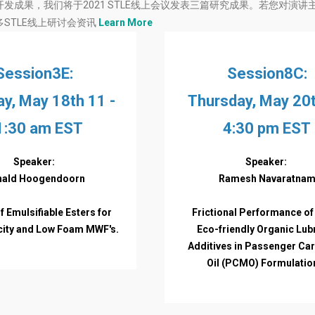
成果，我们将于2021 STLE线上会议发表三篇研究成果。若您对演讲
STLE线上研讨会资讯
Learn More
Session3E:
Session8C:
y, May 18th 11 -
Thursday, May 20t
1:30 am EST
4:30 pm EST
Speaker:
Speaker:
nald Hoogendoorn
Ramesh Navaratna
f Emulsifiable Esters for
Frictional Performance of
city and Low Foam MWF's.
Eco-friendly Organic Lubr
Additives in Passenger Ca
Oil (PCMO) Formulatio