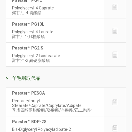
Paester™ PG4C
Polyglyceryl-4 Caprate
聚甘油-4 癸酸酯
Paester™ PG10L
Polyglyceryl-4 Laurate
聚甘油4-月桂酸酯
Paester™ PG2IS
Polyglyceryl-2 Isostearate
聚甘油-2 異硬脂酸酯
羊毛脂取代品
Paester™ PESCA
Pentaerythrityl
Stearate/Caprate/Caprylate/Adipate
季戊四醇硬脂酸酯/癸酸酯/辛酸酯/己二酸酯
Paester™ BDP-2S
Bis-Diglyceryl Polyacyladipate-2