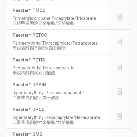
Paester™ TMCC
Trimethylolpropane Tricaprylate/Tricaprate
三羥甲基丙烷三辛酸酯/三癸酸酯
Paester™ PETCC
Pentaerythrityl Tetracaprylate/Tetracaprate
季戊四醇四辛酸酯/四癸酸酯
Paester™ PETIS
Pentaerythrityl Tetraisostearate
季戊四醇四異硬脂酸酯
Paester™ DPPIN
Dipentaerythrityl Pentaisononanoate
二聚季戊四醇五異壬酸酯
Paester™ DPCC
Dipentaerythrityl Hexacaprylate/Hexacaprate
二聚季戊四醇六辛酸酯/六癸酸酯
Paester™ GMS