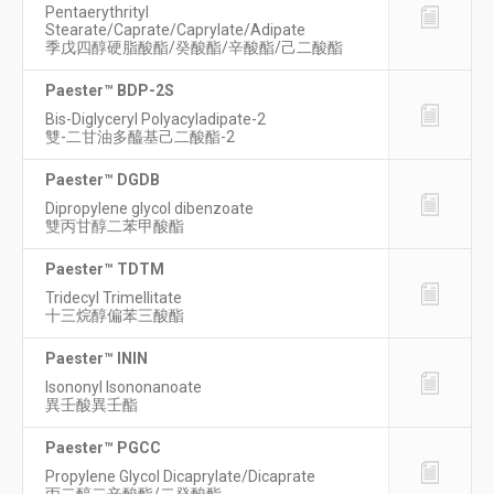
Pentaerythrityl
Stearate/Caprate/Caprylate/Adipate
季戊四醇硬脂酸酯/癸酸酯/辛酸酯/己二酸酯
Paester™ BDP-2S
Bis-Diglyceryl Polyacyladipate-2
雙-二甘油多醯基己二酸酯-2
Paester™ DGDB
Dipropylene glycol dibenzoate
雙丙甘醇二苯甲酸酯
Paester™ TDTM
Tridecyl Trimellitate
十三烷醇偏苯三酸酯
Paester™ ININ
Isononyl Isononanoate
異壬酸異壬酯
Paester™ PGCC
Propylene Glycol Dicaprylate/Dicaprate