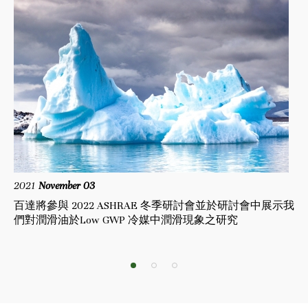
2021
November 03
20
工
百達將參與 2022 ASHRAE 冬季研討會並於研討會中展示我
百
們對潤滑油於Low GWP 冷媒中潤滑現象之研究
媒
1
2
3