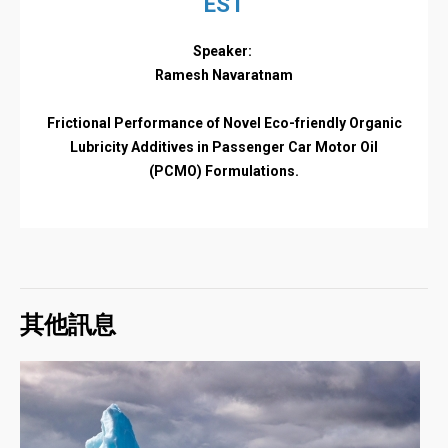
EST
Speaker:
Ramesh Navaratnam
Frictional Performance of Novel Eco-friendly Organic
Lubricity Additives in Passenger Car Motor Oil
(PCMO) Formulations.
其他訊息