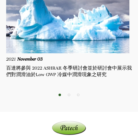
2021
November 03
20
冷
百達將參與 2022 ASHRAE 冬季研討會並於研討會中展示我
百達
們對潤滑油於Low GWP 冷媒中潤滑現象之研究
1
1
2
3